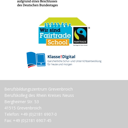
Berufsbildungszentrum Grevenbroich
Berufskolleg des Rhein Kreises Neuss
Bergheimer Str. 53
41515 Grevenbroich
Telefon: +49 (0)2181 6907-0
Fax: +49 (0)2181 6907-45