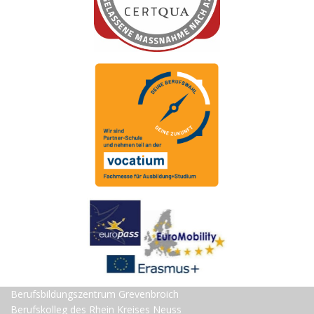
Berufsbildungszentrum Grevenbroich
Berufskolleg des Rhein Kreises Neuss