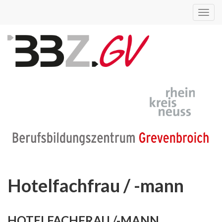
Toggl
navig
Hotelfachfrau / -mann
HOTELFACHFRAU /-MANN