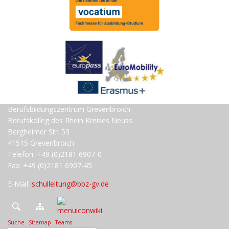
Berufsbildungszentrum Grevenbroich
Berufskolleg des Rhein Kreises Neuss
Bergheimer Str. 53
41515 Grevenbroich
Telefon: +49 (0)2181 6907-0
Fax: +49 (0)2181 6907-45
E-Mail:
schulleitung@bbz-gv.de
Suche
Sitemap
Teams