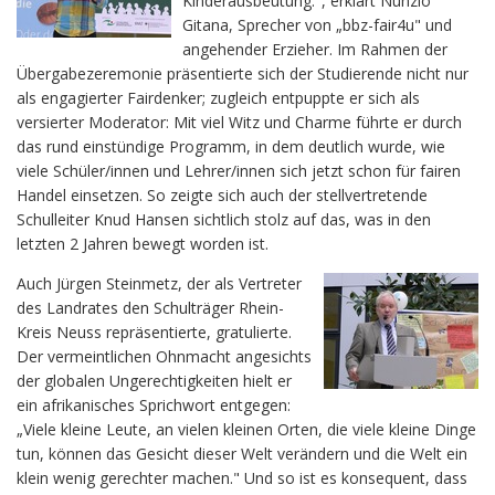
Kinderausbeutung.", erklärt Nunzio
Gitana, Sprecher von „bbz-fair4u" und
angehender Erzieher. Im Rahmen der
Übergabezeremonie präsentierte sich der Studierende nicht nur
als engagierter Fairdenker; zugleich entpuppte er sich als
versierter Moderator: Mit viel Witz und Charme führte er durch
das rund einstündige Programm, in dem deutlich wurde, wie
viele Schüler/innen und Lehrer/innen sich jetzt schon für fairen
Handel einsetzen. So zeigte sich auch der stellvertretende
Schulleiter Knud Hansen sichtlich stolz auf das, was in den
letzten 2 Jahren bewegt worden ist.
Auch Jürgen Steinmetz, der als Vertreter
des Landrates den Schulträger Rhein-
Kreis Neuss repräsentierte, gratulierte.
Der vermeintlichen Ohnmacht angesichts
der globalen Ungerechtigkeiten hielt er
ein afrikanisches Sprichwort entgegen:
„Viele kleine Leute, an vielen kleinen Orten, die viele kleine Dinge
tun, können das Gesicht dieser Welt verändern und die Welt ein
klein wenig gerechter machen." Und so ist es konsequent, dass