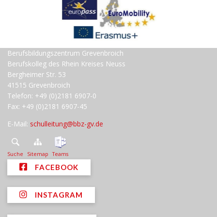
Berufsbildungszentrum Grevenbroich
Berufskolleg des Rhein Kreises Neuss
Bergheimer Str. 53
41515 Grevenbroich
Telefon: +49 (0)2181 6907-0
Fax: +49 (0)2181 6907-45
E-Mail:
schulleitung@bbz-gv.de
Suche
Sitemap
Teams
FACEBOOK
INSTAGRAM