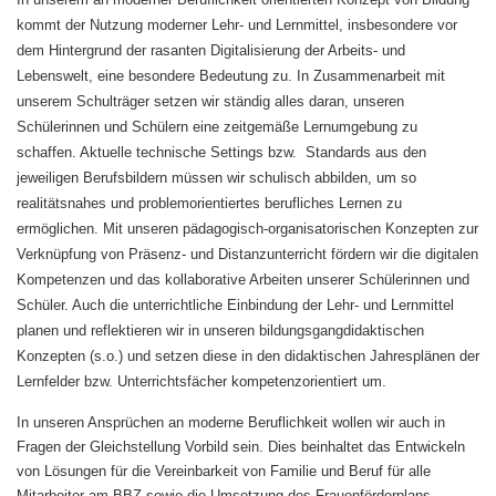
kommt der Nutzung moderner Lehr- und Lernmittel, insbesondere vor
dem Hintergrund der rasanten Digitalisierung der Arbeits- und
Lebenswelt, eine besondere Bedeutung zu. In Zusammenarbeit mit
unserem Schulträger setzen wir ständig alles daran, unseren
Schülerinnen und Schülern eine zeitgemäße Lernumgebung zu
schaffen. Aktuelle technische Settings bzw. Standards aus den
jeweiligen Berufsbildern müssen wir schulisch abbilden, um so
realitätsnahes und problemorientiertes berufliches Lernen zu
ermöglichen. Mit unseren pädagogisch-organisatorischen Konzepten zur
Verknüpfung von Präsenz- und Distanzunterricht fördern wir die digitalen
Kompetenzen und das kollaborative Arbeiten unserer Schülerinnen und
Schüler. Auch die unterrichtliche Einbindung der Lehr- und Lernmittel
planen und reflektieren wir in unseren bildungsgangdidaktischen
Konzepten (s.o.) und setzen diese in den didaktischen Jahresplänen der
Lernfelder bzw. Unterrichtsfächer kompetenzorientiert um.
In unseren Ansprüchen an moderne Beruflichkeit wollen wir auch in
Fragen der Gleichstellung Vorbild sein. Dies beinhaltet das Entwickeln
von Lösungen für die Vereinbarkeit von Familie und Beruf für alle
Mitarbeiter am BBZ sowie die Umsetzung des Frauenförderplans