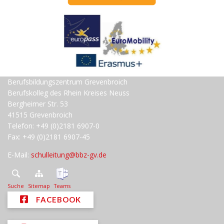
Berufsbildungszentrum Grevenbroich
Berufskolleg des Rhein Kreises Neuss
Bergheimer Str. 53
41515 Grevenbroich
Telefon: +49 (0)2181 6907-0
Fax: +49 (0)2181 6907-45
E-Mail:
schulleitung@bbz-gv.de
Suche
Sitemap
Teams
FACEBOOK