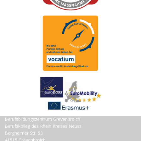
Berufsbildungszentrum Grevenbroich
Berufskolleg des Rhein Kreises Neuss
Bergheimer Str. 53
41515 Grevenbroich