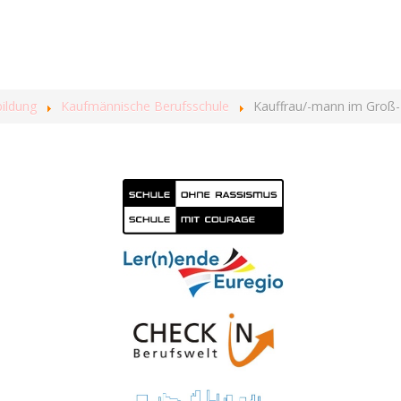
ildung
Kaufmännische Berufsschule
Kauffrau/-mann im Groß