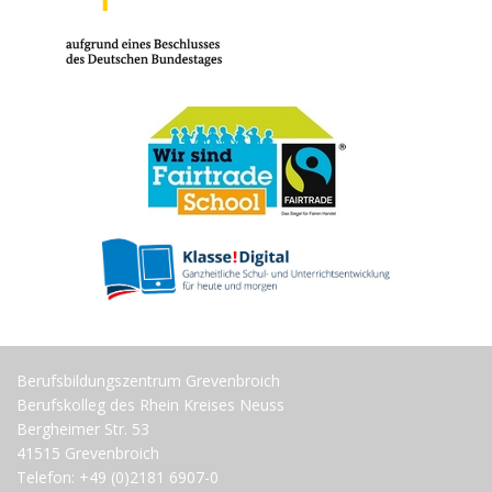
Berufsbildungszentrum Grevenbroich
Berufskolleg des Rhein Kreises Neuss
Bergheimer Str. 53
41515 Grevenbroich
Telefon: +49 (0)2181 6907-0