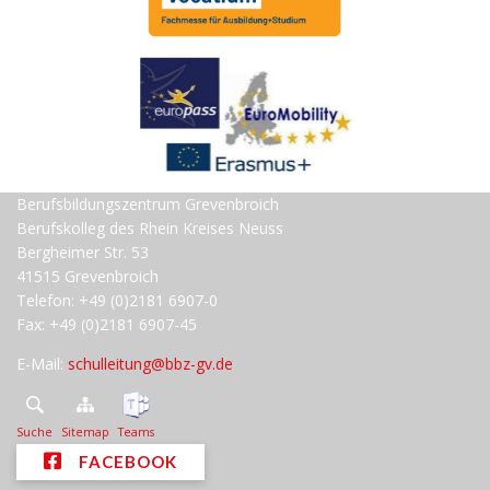
Berufsbildungszentrum Grevenbroich
Berufskolleg des Rhein Kreises Neuss
Bergheimer Str. 53
41515 Grevenbroich
Telefon: +49 (0)2181 6907-0
Fax: +49 (0)2181 6907-45
E-Mail:
schulleitung@bbz-gv.de
Suche
Sitemap
Teams
FACEBOOK