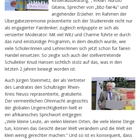
Kinderausbeutung.", erklärt Nunzio
Gitana, Sprecher von „bbz-fair4u" und
angehender Erzieher. Im Rahmen der
Übergabezeremonie präsentierte sich der Studierende nicht nur
als engagierter Fairdenker; zugleich entpuppte er sich als
versierter Moderator: Mit viel Witz und Charme führte er durch
das rund einstündige Programm, in dem deutlich wurde, wie
viele Schüler/innen und Lehrer/innen sich jetzt schon für fairen
Handel einsetzen. So zeigte sich auch der stellvertretende
Schulleiter Knud Hansen sichtlich stolz auf das, was in den
letzten 2 Jahren bewegt worden ist.
Auch Jürgen Steinmetz, der als Vertreter
des Landrates den Schulträger Rhein-
Kreis Neuss repräsentierte, gratulierte.
Der vermeintlichen Ohnmacht angesichts
der globalen Ungerechtigkeiten hielt er
ein afrikanisches Sprichwort entgegen:
„Viele kleine Leute, an vielen kleinen Orten, die viele kleine Dinge
tun, können das Gesicht dieser Welt verändern und die Welt ein
klein wenig gerechter machen." Und so ist es konsequent, dass