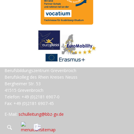
Berufsbildungszentrum Grevenbroich
Berufskolleg des Rhein Kreises Neuss
Bergheimer Str. 53
41515 Grevenbroich
Telefon: +49 (0)2181 6907-0
Fax: +49 (0)2181 6907-45
E-Mail:
schulleitung@bbz-gv.de