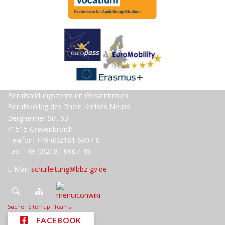
Berufsbildungszentrum Grevenbroich
Berufskolleg des Rhein Kreises Neuss
Bergheimer Str. 53
41515 Grevenbroich
Telefon: +49 (0)2181 6907-0
Fax: +49 (0)2181 6907-45
E-Mail:
schulleitung@bbz-gv.de
Suche
Sitemap
Teams
FACEBOOK