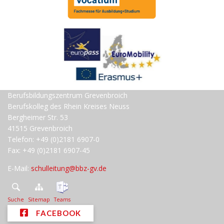
Berufsbildungszentrum Grevenbroich
Berufskolleg des Rhein Kreises Neuss
Bergheimer Str. 53
41515 Grevenbroich
Telefon: +49 (0)2181 6907-0
Fax: +49 (0)2181 6907-45
E-Mail:
schulleitung@bbz-gv.de
Suche
Sitemap
Teams
FACEBOOK