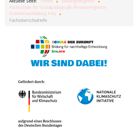
Aktuelle Seite:
Home
Bildungsangebot
Fachschule für Sozialpädagogik (Praxisintegrierte
Erzieherausbildung PIA)
Fachoberschulreife