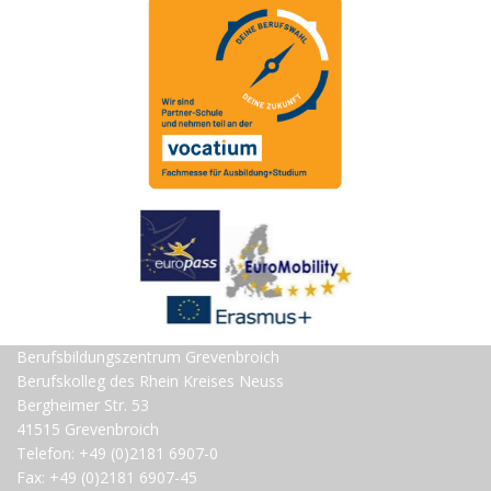
Berufsbildungszentrum Grevenbroich
Berufskolleg des Rhein Kreises Neuss
Bergheimer Str. 53
41515 Grevenbroich
Telefon: +49 (0)2181 6907-0
Fax: +49 (0)2181 6907-45