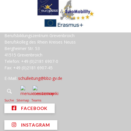
Berufsbildungszentrum Grevenbroich
Berufskolleg des Rhein Kreises Neuss
Bergheimer Str. 53
41515 Grevenbroich
Telefon: +49 (0)2181 6907-0
Fax: +49 (0)2181 6907-45
E-Mail:
schulleitung@bbz-gv.de
Suche
Sitemap
Teams
FACEBOOK
INSTAGRAM