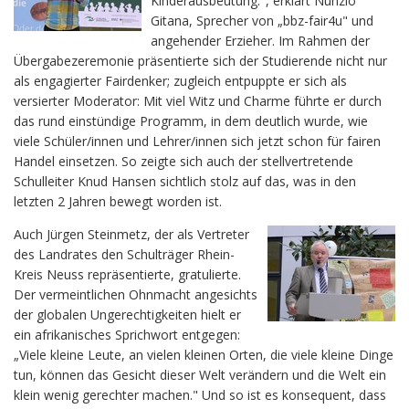
Kinderausbeutung.", erklärt Nunzio
Gitana, Sprecher von „bbz-fair4u" und
angehender Erzieher. Im Rahmen der
Übergabezeremonie präsentierte sich der Studierende nicht nur
als engagierter Fairdenker; zugleich entpuppte er sich als
versierter Moderator: Mit viel Witz und Charme führte er durch
das rund einstündige Programm, in dem deutlich wurde, wie
viele Schüler/innen und Lehrer/innen sich jetzt schon für fairen
Handel einsetzen. So zeigte sich auch der stellvertretende
Schulleiter Knud Hansen sichtlich stolz auf das, was in den
letzten 2 Jahren bewegt worden ist.
Auch Jürgen Steinmetz, der als Vertreter
des Landrates den Schulträger Rhein-
Kreis Neuss repräsentierte, gratulierte.
Der vermeintlichen Ohnmacht angesichts
der globalen Ungerechtigkeiten hielt er
ein afrikanisches Sprichwort entgegen:
„Viele kleine Leute, an vielen kleinen Orten, die viele kleine Dinge
tun, können das Gesicht dieser Welt verändern und die Welt ein
klein wenig gerechter machen." Und so ist es konsequent, dass