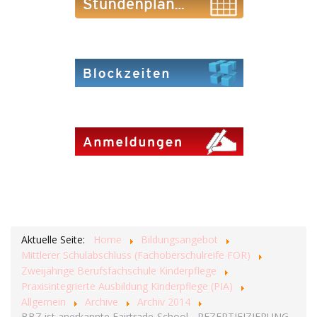
Aktuelle Seite:
Home
Bildungsangebot
Mittlerer Schulabschluss (Fachoberschulreife FOR)
Zweijährige Berufsfachschule Kinderpflege
Praxisintegrierte Ausbildung Kinderpflege (PIA)
Allgemein
Archive
Archiv 2014
BBZ ist anerkannte Fairtrade-School - REZERTIFIZIERUNG