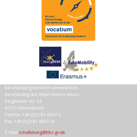
Berufsbildungszentrum Grevenbroich
Berufskolleg des Rhein Kreises Neuss
Bergheimer Str. 53
41515 Grevenbroich
Telefon: +49 (0)2181 6907-0
Fax: +49 (0)2181 6907-45
E-Mail:
schulleitung@bbz-gv.de