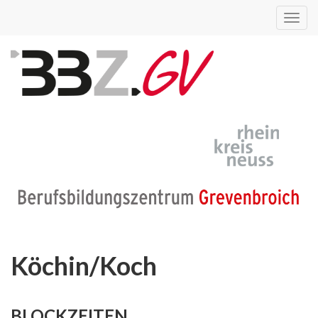
Toggl
navig
Köchin/Koch
BLOCKZEITEN