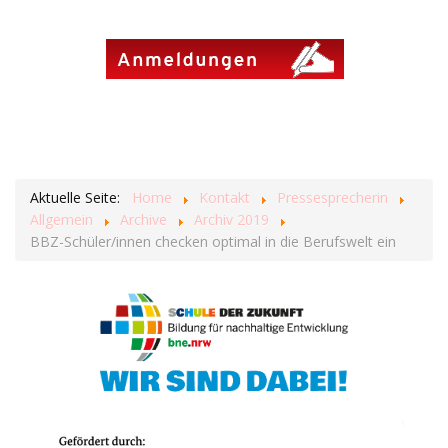
Aktuelle Seite:
Home
Kontakt
Pressesprecherin
Allgemein
Archive
Archiv 2019
BBZ-Schüler/innen checken optimal in die Berufswelt ein