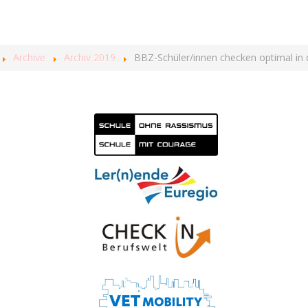
Archive
Archiv 2019
BBZ-Schüler/innen checken optimal in d