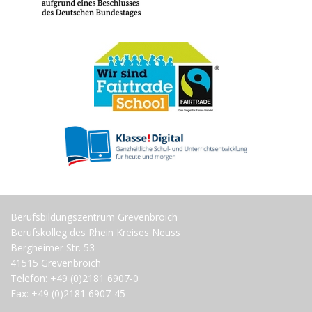
Berufsbildungszentrum Grevenbroich
Berufskolleg des Rhein Kreises Neuss
Bergheimer Str. 53
41515 Grevenbroich
Telefon: +49 (0)2181 6907-0
Fax: +49 (0)2181 6907-45