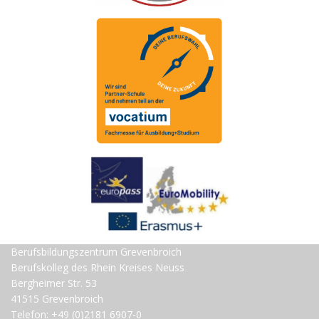
Berufsbildungszentrum Grevenbroich
Berufskolleg des Rhein Kreises Neuss
Bergheimer Str. 53
41515 Grevenbroich
Telefon: +49 (0)2181 6907-0