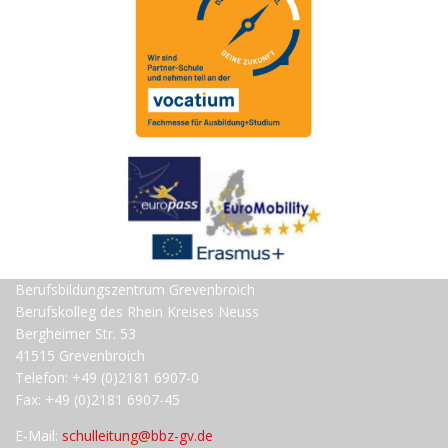
Berufsbildungszentrum Grevenbroich
Berufskolleg des Rhein Kreises Neuss
Bergheimer Str. 53
41515 Grevenbroich
Telefon: +49 (0)2181 6907-0
Fax: +49 (0)2181 6907-45
E-Mail:
schulleitung@bbz-gv.de