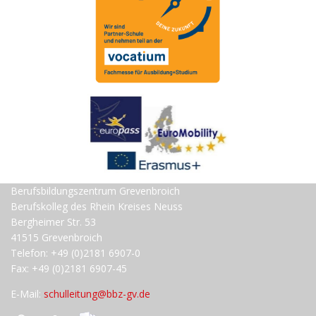
Berufsbildungszentrum Grevenbroich
Berufskolleg des Rhein Kreises Neuss
Bergheimer Str. 53
41515 Grevenbroich
Telefon: +49 (0)2181 6907-0
Fax: +49 (0)2181 6907-45
E-Mail:
schulleitung@bbz-gv.de