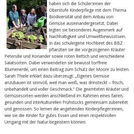
haben sich die Schüler:innen der
Oberstufe Kinderpflege mit dem Thema
Biodiversität und dem Anbau von
Gemüse auseinandergesetzt. Dabei
legten sie besonderes Augenmerk auf
Nachhaltigkeit und Umweltbewusstsein.
In das schuleigene Hochbeet des BBZ
pflanzten sie die vorgezogenen Kräuter
Petersilie und Koriander sowie roten Rettich und verschiedene
Salatsorten. Dabei verwendeten sie bewusst torffreie
Blumenerde, um einen Beitrag zum Schutz der Moore zu leisten.
Sarah Thiele erklärt dazu überzeugt: „Eigenes Gemüse
anzubauen ist sinnvoll, weil man weiß, was drinsteckt – frisch,
unbehandelt und voller Geschmack.“ Die geernteten Kräuter und
Gemüsesorten werden anschließend im Rahmen eines fairen,
gesunden und interkulturellen Frühstücks gemeinsam zubereitet
und genossen. So lernen die angehenden Kinderpfleger:innen,
wie sie die Kinder für gutes Essen und einen respektvollen
Umgang mit der Natur begeistern können.