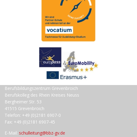
Berufsbildungszentrum Grevenbroich
Berufskolleg des Rhein Kreises Neuss
Bergheimer Str. 53
41515 Grevenbroich
Telefon: +49 (0)2181 6907-0
Fax: +49 (0)2181 6907-45
E-Mail:
schulleitung@bbz-gv.de