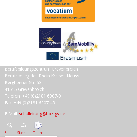
Berufsbildungszentrum Grevenbroich
Berufskolleg des Rhein Kreises Neuss
Bergheimer Str. 53
41515 Grevenbroich
Telefon: +49 (0)2181 6907-0
Fax: +49 (0)2181 6907-45
E-Mail:
schulleitung@bbz-gv.de
Suche
Sitemap
Teams