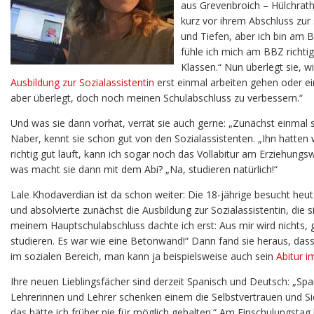
aus Grevenbroich – Hülchrath 
kurz vor ihrem Abschluss zur 
und Tiefen, aber ich bin am B
fühle ich mich am BBZ richt
Klassen.“ Nun überlegt sie, wi
Ausbildung zur Sozialassistentin
erst einmal arbeiten gehen oder ei
aber überlegt, doch noch meinen Schulabschluss zu verbessern.“
Und was sie dann vorhat, verrät sie auch gerne: „Zunächst einmal 
Naber, kennt sie schon gut von den Sozialassistenten. „Ihn hatten 
richtig gut läuft, kann ich sogar noch das Vollabitur am Erziehun
was macht sie dann mit dem Abi? „Na, studieren natürlich!“
Lale Khodaverdian ist da schon weiter: Die 18-jährige besucht heu
und absolvierte zunächst die Ausbildung zur Sozialassistentin, die 
meinem Hauptschulabschluss dachte ich erst: Aus mir wird nichts, 
studieren. Es war wie eine Betonwand!“ Dann fand sie heraus, dass ei
im sozialen Bereich, man kann ja beispielsweise auch sein
Abitur i
Ihre neuen Lieblingsfächer sind derzeit Spanisch und Deutsch: „Sp
Lehrerinnen und Lehrer schenken einem die Selbstvertrauen und Sich
das hätte ich früher nie für möglich gehalten.“ Am Einschulungstag h