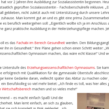
hat vor 2 Jahren ihre Ausbildung zur Sozialassistentin begonnen. Heut
staatlich geprüften Sozialassistentin - Fachoberschulreife inklusive. 
all geblieben, nicht zuletzt auch mit Unterstützung durch unsere Lehr
ig zuhause. Man kommt gut an und es gibt eine prima Zusammenarbeit
e es beruflich weitergehen soll: „Eigentlich wollte ich ja im Anschluss 
ne ganz praktische Ausbildung in der Heilerziehungspflege machen. Jet
soll es das
Fachabi im Bereich Gesundheit
werden. Den Bildungsgangle
wir ihn in Gesundheit.“ Ihre Pläne gehen schon einen Schritt weiter: 
gswissenschaftlichen Gymnasium machen, das wäre echt klasse!“ Und w
te Unterstufe des
Erziehungswissenschaftlichen Gymnasiums
. Sie ka
sie erfolgreich mit Qualifikation für die gymnasiale Oberstufe abschlos
gar keine Gedanke daran, vielleicht später das Abitur zu machen oder 
n Berufskolleg so viel mehr bietet: „Ich finde es toll, was hier alles g
m Wirtschaftsbereich
machen und so vieles mehr!“
annend – es macht einfach Spaß! Und die
erheit. Man lernt einfach, an sich zu glauben,
at sie sich komplett in Pink gekleidet, „ich