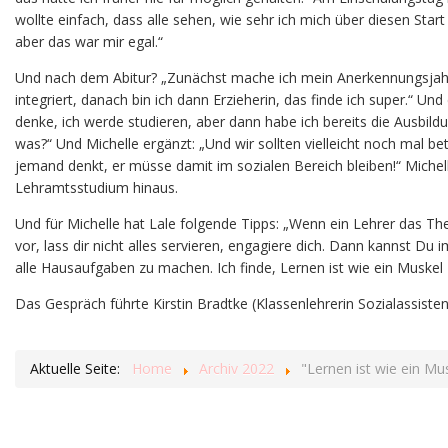
wollte einfach, dass alle sehen, wie sehr ich mich über diesen Star
aber das war mir egal.“
Und nach dem Abitur? „Zunächst mache ich mein Anerkennungsjahr a
integriert, danach bin ich dann Erzieherin, das finde ich super.“ Und
denke, ich werde studieren, aber dann habe ich bereits die Ausbild
was?“ Und Michelle ergänzt: „Und wir sollten vielleicht noch mal 
jemand denkt, er müsse damit im sozialen Bereich bleiben!“ Michelle 
Lehramtsstudium hinaus.
Und für Michelle hat Lale folgende Tipps: „Wenn ein Lehrer das Th
vor, lass dir nicht alles servieren, engagiere dich. Dann kannst Du 
alle Hausaufgaben zu machen. Ich finde, Lernen ist wie ein Muskel -
Das Gespräch führte Kirstin Bradtke (Klassenlehrerin Sozialassisten
Aktuelle Seite:
Home
Archiv 2022
"Lernen ist wie ein Mu