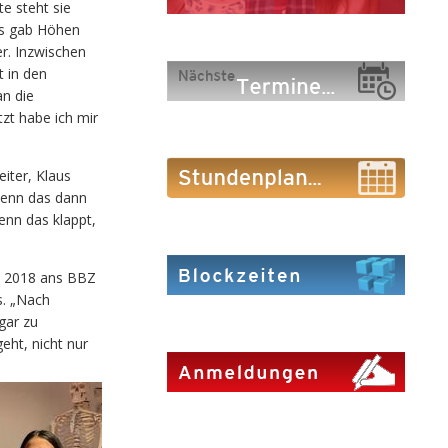
e steht sie
„Es gab Höhen
er. Inzwischen
 in den
an die
zt habe ich mir
iter, Klaus
„Wenn das dann
enn das klappt,
m 2018 ans BBZ
s. „Nach
gar zu
eht, nicht nur