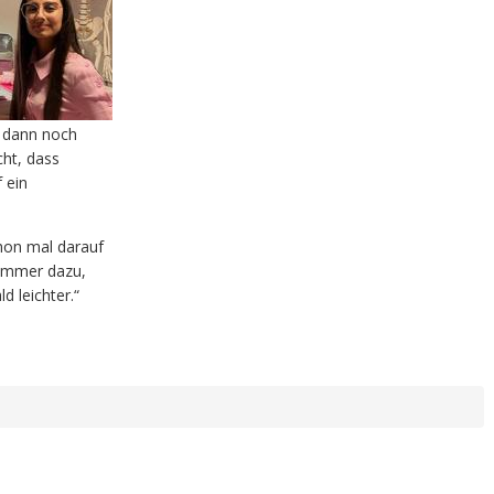
r dann noch
cht, dass
 ein
chon mal darauf
h immer dazu,
d leichter.“