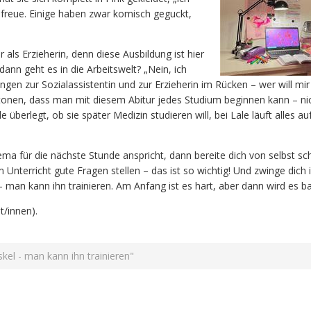
t freue. Einige haben zwar komisch geguckt,
ls Erzieherin, denn diese Ausbildung ist hier
 dann geht es in die Arbeitswelt? „Nein, ich
ungen zur Sozialassistentin und zur Erzieherin im Rücken – wer will mi
betonen, dass man mit diesem Abitur jedes Studium beginnen kann – ni
überlegt, ob sie später Medizin studieren will, bei Lale läuft alles auf
ema für die nächste Stunde anspricht, dann bereite dich von selbst s
im Unterricht gute Fragen stellen – das ist so wichtig! Und zwinge dic
 man kann ihn trainieren. Am Anfang ist es hart, aber dann wird es bal
t/innen).
skel - man kann ihn trainieren"