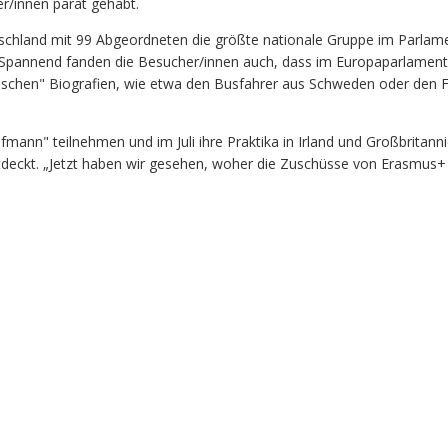
er/innen parat gehabt.
chland mit 99 Abgeordneten die größte nationale Gruppe im Parlamen
n. Spannend fanden die Besucher/innen auch, dass im Europaparlamen
litischen" Biografien, wie etwa den Busfahrer aus Schweden oder den F
fmann" teilnehmen und im Juli ihre Praktika in Irland und Großbritann
ckt. „Jetzt haben wir gesehen, woher die Zuschüsse von Erasmus+ b