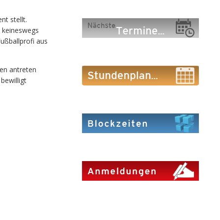
t stellt.
t keineswegs
ußballprofi aus
ien antreten
ewilligt