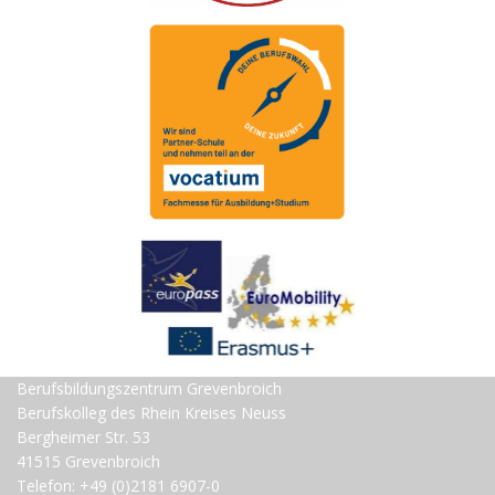
Berufsbildungszentrum Grevenbroich
Berufskolleg des Rhein Kreises Neuss
Bergheimer Str. 53
41515 Grevenbroich
Telefon: +49 (0)2181 6907-0