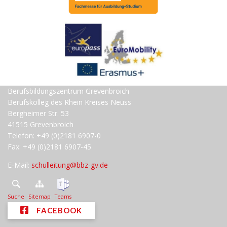
Berufsbildungszentrum Grevenbroich
Berufskolleg des Rhein Kreises Neuss
Bergheimer Str. 53
41515 Grevenbroich
Telefon: +49 (0)2181 6907-0
Fax: +49 (0)2181 6907-45
E-Mail:
schulleitung@bbz-gv.de
Suche
Sitemap
Teams
FACEBOOK