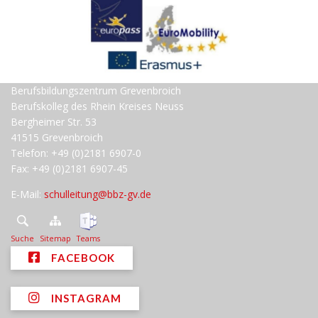
Berufsbildungszentrum Grevenbroich
Berufskolleg des Rhein Kreises Neuss
Bergheimer Str. 53
41515 Grevenbroich
Telefon: +49 (0)2181 6907-0
Fax: +49 (0)2181 6907-45
E-Mail:
schulleitung@bbz-gv.de
Suche
Sitemap
Teams
FACEBOOK
INSTAGRAM